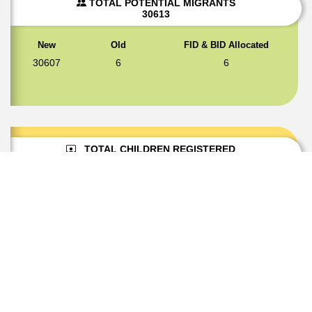
TOTAL POTENTIAL MIGRANTS
30613
New
Old
FID & BID Allocated
30607
6
6
TOTAL CHILDREN REGISTERED
28935 (95%)
0 < 6 years
6 - 18 years
23979
3663
(83%)
(13%)
TOTAL WOMEN REGISTERED
1678 (5%)